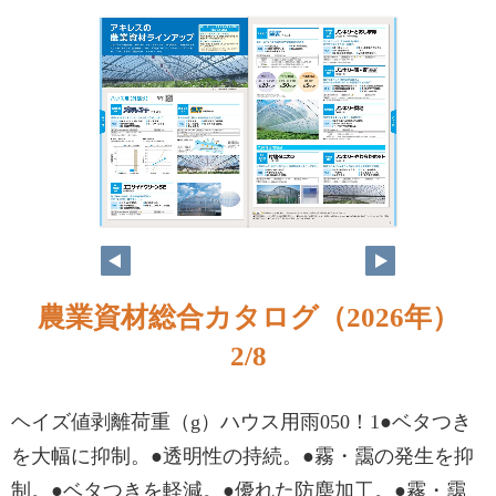
農業資材総合カタログ（2026年）
2/8
ヘイズ値剥離荷重（g）ハウス用雨050！1●ベタつき
を大幅に抑制。●透明性の持続。●霧・靄の発生を抑
制。●ベタつきを軽減。●優れた防塵加工。●霧・靄