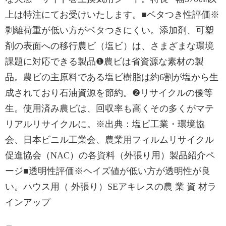
上は特注にてお受けいたします。■ベタつき性評価※
剥離荷重が低い方がベタつきにくい。添加剤、可塑
剤の表面への移行農ビ（塩ビ）は、さまざまな環境
課題に対応できる製品❶農ビは省資源な素材の製
品。農ビの主原料である塩ビ樹脂は約6割が塩から生
成されており石油資源を節約。❷リサイクルの優等
生。使用済み農ビは、回収率も高くその多くがマテ
リアルリサイクルに。※出典：塩ビ工業・環境協
会、日本ビニル工業会、農業用フィルムリサイクル
促進協会（NAC）の各資料（外張り用）製品紹介ペ
ージ■透明性評価※ヘイズ値が低い方が透明性が良
い。ハウス用（ 外張り）SEアキレスの農 業 資 材ラ
インアップ