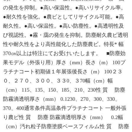
の発生を抑制。●高い保温性。●高いリサイクル率。
●耐久性を強化。●農ビとしてリサイクル可能。●高
耐久性。●高い保温性。●高い防塵性。●高透明性及
び視認性。●霧・靄の発生を抑制。防塵耐久農ビ透明
性や耐久性をより高性能化した防塵農ビ。特長* 幅
370㎝以上は特注にてお受けいたします。 ■防塵効
果モデル（外張り用）厚さ（mm）長さ（m） 100プ
ラチナコート初期値１年展張後長さ（m） 100２３
０、２７０、３００、３３0、３70幅（cm）幅
（cm） 115、135、150、185、210、230性 質 防塵
防霧滴透明厚さ（mm） 0.1230、270、300、330、
370、400通常条件高温条件プラチナコート 一般外張
り農ビ性 質 防塵 防霧滴透明厚さ（mm） 0.2幅
（cm）汚れ粒子防塵塗膜ベースフィルム性 質 防塵