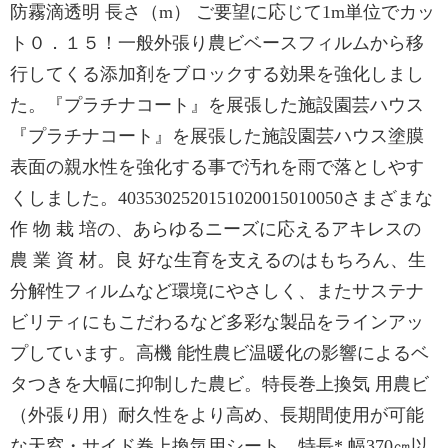
防霧滴透明 長さ（m） ご要望に応じて1m単位でカッ
ト０．１５！一般外張り農ビベースフィルムから移
行してくる添加剤をブロックする効果を強化しまし
た。『プラチナコート』を展張した施設園芸ハウス
『プラチナコート』を展張した施設園芸ハウス塗膜
表面の親水性を強化する事で汚れを雨で落としやす
くしました。4035302520151020015010050さまざまな
作 物 栽 培の、あらゆるニーズに応えるアキレスの
農 業 資 材。良 好な生育を支えるのはもちろん、生
分解性フィルムなど環境にやさしく、またサステナ
ビリティにもこだわるなど多彩な製品をラインアッ
プしています。高機 能性農ビ温暖化の影響によるベ
タつきを大幅に抑制した農ビ。特長巻上換気 用農ビ
（外張り用）耐久性をより高め、長期間使用が可能
な天窓・サイド巻上換気用シート。特長* 幅370㎝以