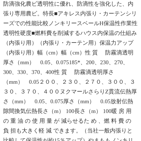
防滴強化農ビ透明性に優れ、防滴性を強化した、内
張り専用農ビ。特長■アキレス内張り・カーテンシリ
ーズでの性能比較ノンキリースベールH保温性作業性
透明性硬度■燃料費を削減するハウス内保温の仕組み
（内張り用）（内張り・カーテン用）保温力アップ
（内張り用）幅（cm）幅（cm）性 質 防霧滴透明
厚さ（mm） 0.05、0.075185*、200、230、270、
300、330、370、400性 質 防霧滴透明厚さ
（mm） 0.05２００、２３０、２７０、３００、３
３０、３７０、４００ヌクマールさらりZ貫流伝熱厚
さ（mm） 0.05、0.075厚さ（mm） 0.05放射伝熱
隙間換気伝熱長さ（m） 100長さ（m） 100暖 房 用
の 重 油 の 使 用 量 が 減らせるた め 、燃 料 費 の
負 担も大きく軽 減 できます。（当社一般内張りと
比較して保温性が約15％アップ）やまももノンキリ