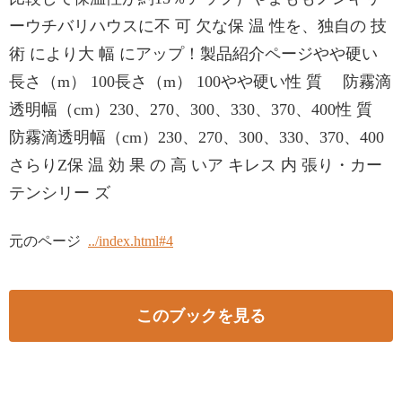
ーウチバリハウスに不 可 欠な保 温 性を、独自の 技
術 により大 幅 にアップ！製品紹介ページやや硬い
長さ（m） 100長さ（m） 100やや硬い性 質 防霧滴
透明幅（cm）230、270、300、330、370、400性 質
防霧滴透明幅（cm）230、270、300、330、370、400
さらりZ保 温 効 果 の 高 いア キレス 内 張り・カー
テンシリー ズ
元のページ
../index.html#4
このブックを見る