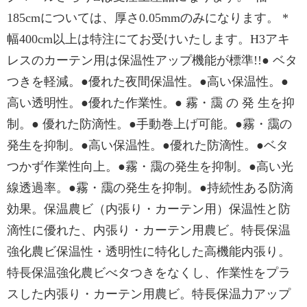
185cmについては、厚さ0.05mmのみになります。 *
幅400cm以上は特注にてお受けいたします。H3アキ
レスのカーテン用は保温性アップ機能が標準!!● ベタ
つきを軽減。●優れた夜間保温性。●高い保温性。●
高い透明性。●優れた作業性。● 霧・靄 の 発 生を抑
制。● 優れた防滴性。●手動巻上げ可能。●霧・靄の
発生を抑制。●高い保温性。●優れた防滴性。●ベタ
つかず作業性向上。●霧・靄の発生を抑制。●高い光
線透過率。●霧・靄の発生を抑制。●持続性ある防滴
効果。保温農ビ（内張り・カーテン用）保温性と防
滴性に優れた、内張り・カーテン用農ビ。特長保温
強化農ビ保温性・透明性に特化した高機能内張り。
特長保温強化農ビべタつきをなくし、作業性をプラ
スした内張り・カーテン用農ビ。特長保温力アップ