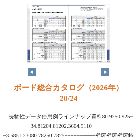
ボード総合カタログ（2026年）
20/24
長物性データ使用例ラインナップ資料80.9250.925−
−−−−−−−−−34.81204.81202.3604.5110−
−3.5851.23080.78250.7825−−−−−−−−−−壁床壁床壁床特