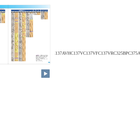
VCC103VCSC111C137C137AVC137AVHC137VC137VFC137VRC325BPC37
C750F