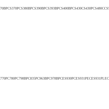
370BPCS370PCS380BPCS390BPCS393BPCS400BPCS430CS430PCS480CC
70PC780PC798BPC835PC963BPC978BPCES930PCES931PECES931PLEC