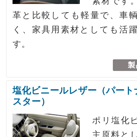
素材です
革と比較しても軽量で、車
く、家具用素材としても活
す。
製
塩化ビニールレザー（パート
スター）
ポリ塩化
主原料と