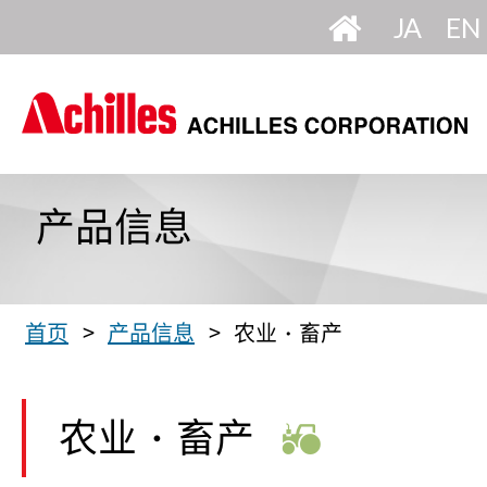
设
日
英
为
首
语
语
页
产品信息
首页
产品信息
农业・畜产
农业・畜产