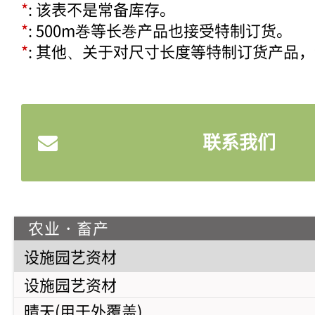
*
: 该表不是常备库存。
*
: 500m巻等长巻产品也接受特制订货。
*
: 其他、关于对尺寸长度等特制订货产品
联系我们
农业・畜产
设施园艺资材
设施园艺资材
晴天(用于外覆盖)