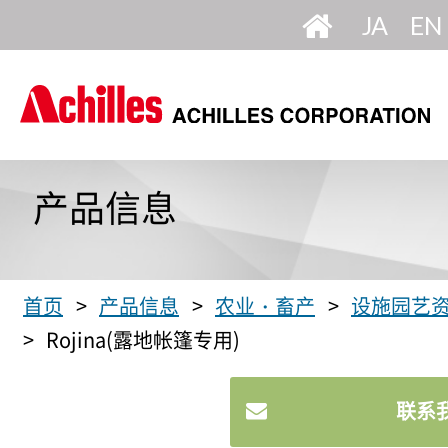
设
日
英
为
首
语
语
页
产品信息
首页
产品信息
农业・畜产
设施园艺
Rojina(露地帐篷专用)
联系