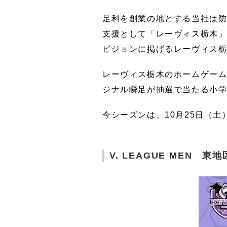
製品名で探す
ラミネート加工品
足利を創業の地とする当社は
製品カタログ一覧
支援として「レーヴィス栃木
イベント
マーケット
ビジョンに掲げるレーヴィス
生活・レジャ
お問い合わせ
生活用品
ボー
レーヴィス栃木のホームゲー
ジナル瞬足が抽選で当たる小
今シーズンは、10月25日（
V. LEAGUE MEN 東