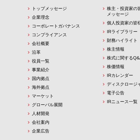
トップメッセージ
株主・投資家の
メッセージ
企業理念
個人投資家の皆
コーポレートガバナンス
IRライブラリー
コンプライアンス
財務ハイライト
会社概要
株主情報
沿革
株式に関するQ&
役員一覧
株価情報
事業紹介
IRカレンダー
国内拠点
ディスクロージ
海外拠点
電子公告
マーケット
IRニュース一覧
グローバル展開
人材開発
会社案内
企業広告