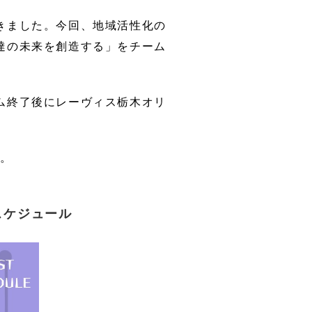
介護・福祉製品
RIM成形
静電気対
きました。今回、地域活性化の
ウエハー
達の未来を創造する」をチーム
企業広告
ム終了後にレーヴィス栃木オリ
す。
スケジュール