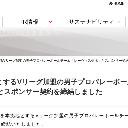
HOME
IR情報
サステナビリティ
製造・設備
様へ
針・価値創造モデル
コーポレートガバナンス
IRライブラリー
TCFD提言に基づく情報開示
基幹（コア）技術
るVリーグ加盟の男子プロバレーボールチーム「レーヴィス栃木」とスポンサー契
景観資材
フィルム・シート
ゴム引布
ト)
土木資材
軟質ウレタンフォーム
新卒採用情報
ビーズ法ポリスチレンフォーム
とするVリーグ加盟の男子プロバレーボー
RIM成形（大型成形）
とスポンサー契約を締結しました
沿革
株式に関するQ&A
Governance
素材・技術紹介
閉じる
農業・畜産
を本拠地とするVリーグ加盟の男子プロバレーボールチー
ト PDFダウンロード
国内拠点
ディスクロージャーポリシー
海外拠点
電子公告
を締結いたしました。
ニールレザー
施設園芸資材
農畜産用建築資材
閉じる