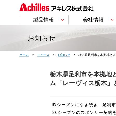
製品情報
会社情報
製品情報
会社情報
IR情報
サステナビリティ
研究開発
採用情報
お知らせ
トップ
トップ
トップ
トップ
トップ
トップ
Product Information
Company Information
Investor Relations
Sustainability
Research & Development
Recruit
建築・土木
企業理念
個人投資家の皆
企業理念・各方
研究開発方針
ホーム
ニュース
お知らせ
栃木県足利市を本拠地とす
分野・用途別
断熱材
内装材
管工機材(ジョイン
サービス別
栃木県足利市を本拠地
ム「レーヴィス栃木」
会社概要
株主情報
Social
開発ストーリー
製品ごとの一覧
トップメッセージ
車輌
株主・投資家の
ステークホルダーの皆様へ
トップメッセージ
昨シーズンに引き続き、足利市
皆様へメッセージ
のメッセージ
BUごとの一覧
事業紹介
IRカレンダー
アキレスレポー
26シーズンのスポンサー契約
合成皮革・塩化ビ