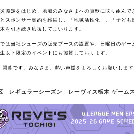
閉じる
閉じる
防災協定をはじめ、地域のみなさまへの貢献に取り組んで
」とスポンサー契約を締結し、「地域活性化」、「子ども
人材開発
会社案内
栃木を引き続き応援してまいります。
ー
シューズ
ト
シューズ
閉じる
ムでは当社シューズの販売ブースの設置や、日曜日のゲー
学生以下限定のイベントにも協賛しております。
閉じる
土）開幕です。みなさま、熱い声援をよろしくお願いしま
地区
レギュラーシーズン
レーヴィス栃木 ゲーム