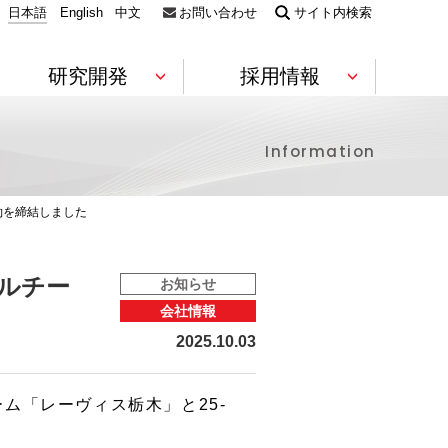
日本語
English
中文
お問い合わせ
サイト内検索
研究開発
採用情報
Information
電機・電子
素材
コンプライアンス
財務ハイライト
Environment
技術コラボレーション
約を締結しました
静電気対策製品（ESD対策）
フィルム
ウエハー・電子デバイス包装材
導電性部材
軟質ウレ
キャリア採用情報
ビーズ法
ルチー
お知らせ
合成皮革
会社情報
役員一覧
株価情報
数字で見るアキレスグループ
研究開発推進への取り組み
ラミネー
2025.10.03
医療・防災
ム「レーヴィス栃木」と25-
技術
グローバル展開
IRニュース一覧
防災・救命
避難所支援製品