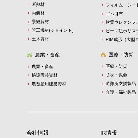
断熱材
フィルム・シー
内装材
ゴム引布
景観資材
軟質ウレタンフ
管工機材(ジョイント)
ビーズ法ポリス
土木資材
RIM成形（大型
農業・畜産
医療・防災
医療・防災
農業・畜産
防災・救命
施設園芸資材
避難所支援製品
農畜産用建築資材
介護・福祉製品
会社情報
IR情報