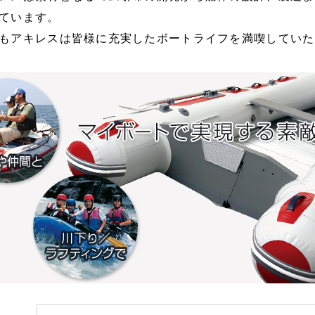
ています。
閉じる
閉じる
もアキレスは皆様に充実したボートライフを満喫していた
人材開発
会社案内
ー
シューズ
ト
シューズ
閉じる
閉じる