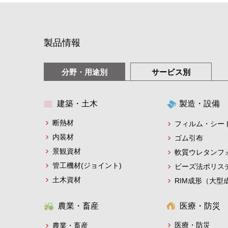
製品情報
分野・用途別
サービス別
建築・土木
製造・設備
断熱材
フィルム・シー
内装材
ゴム引布
景観資材
軟質ウレタンフ
管工機材(ジョイント)
ビーズ法ポリス
土木資材
RIM成形（大型
農業・畜産
医療・防災
医療・防災
農業・畜産