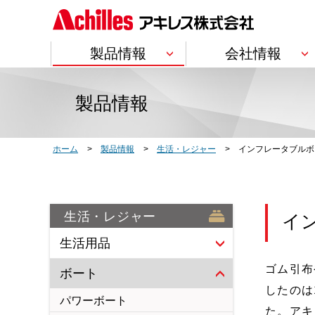
製品情報
会社情報
製品情報
会社情報
IR情報
サステナビリティ
研究開発
採用情報
製品情報
トップ
トップ
トップ
トップ
トップ
トップ
Product Information
Company Information
Investor Relations
Sustainability
Research & Development
Recruit
建築・土木
企業理念
個人投資家の皆
企業理念・各方
研究開発方針
ホーム
製品情報
生活・レジャー
インフレータブルボ
分野・用途別
断熱材
内装材
管工機材(ジョイン
サービス別
生活・レジャー
イ
会社概要
株主情報
Social
開発ストーリー
生活用品
製品ごとの一覧
ゴム引布
ウレタンフォームマットレス
ボート
トップメッセージ
車輌
株主・投資家の
ステークホルダーの皆様へ
トップメッセージ
したのは
皆様へメッセージ
のメッセージ
BUごとの一覧
パワーボート
事業紹介
IRカレンダー
アキレスレポー
合成皮革・塩化ビ
た。アキ