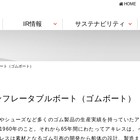
HOME
IR情報
サステナビリティ
製造・設備
様へ
針・価値創造モデル
コーポレートガバナンス
IRライブラリー
TCFD提言に基づく情報開示
基幹（コア）技術
ート（ゴムボート）
景観資材
フィルム・シート
ゴム引布
ト)
土木資材
軟質ウレタンフォーム
新卒採用情報
ビーズ法ポリスチレンフォーム
RIM成形（大型成形）
ンフレータブルボート（ゴムボート）
沿革
株式に関するQ&A
Governance
素材・技術紹介
閉じる
やシューズなど多くのゴム製品の生産実績を持っていたア
農業・畜産
1960年のこと。それから65年間にわたってアキレスは
ト PDFダウンロード
国内拠点
ディスクロージャーポリシー
海外拠点
電子公告
ニールレザー
施設園芸資材
農畜産用建築資材
閉じる
レスは素材となるゴム引布の開発から船体の設計、製造ま