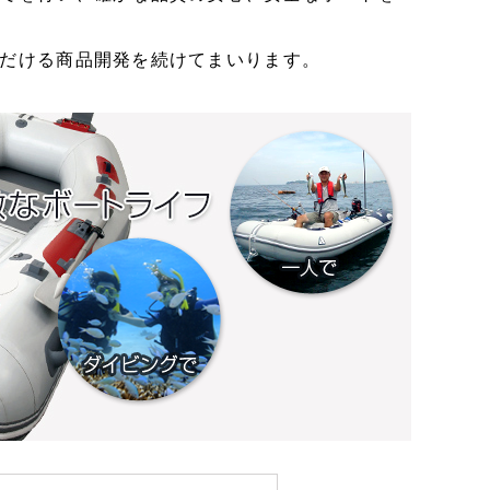
介護・福祉製品
RIM成形
静電気対
だける商品開発を続けてまいります。
ウエハー
企業広告