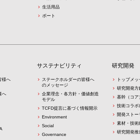
生活用品
ボート
サステナビリティ
研究開発
皆様へ
ステークホルダーの皆様へ
トップメッ
のメッセージ
研究開発方
様へ
企業理念・各方針・価値創造
基幹（コア
モデル
技術コラボ
TCFD提言に基づく情報開示
開発ストー
Environment
素材・技術
Social
A
研究開発推
Governance