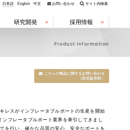
日本語
English
中文
お問い合わせ
サイト内検索
研究開発
採用情報
Product Information
電機・電子
素材
コンプライアンス
財務ハイライト
Environment
技術コラボレーション
静電気対策製品（ESD対策）
フィルム
こちらの製品に関するお問い合わせ
ウエハー・電子デバイス包装材
導電性部材
軟質ウレ
（防災販売部）
キャリア採用情報
ビーズ法
合成皮革
役員一覧
株価情報
数字で見るアキレスグループ
研究開発推進への取り組み
ラミネー
キレスがインフレータブルボートの生産を開始
医療・防災
、インフレータブルボート業界を牽引してきまし
技術
グローバル展開
IRニュース一覧
防災・救命
避難所支援製品
でを行い、確かな品質の安心、安全なボートを