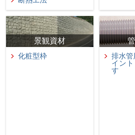
景観資材
化粧型枠
排水管
イント
す