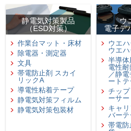
静電気対策製品
ウ
（ESD対策）
電子デ
作業台マット・床材
ウエハ
ウエハ
除電器・測定器
半導体
文具
電性耐
帯電防止剤 スカイ
／静電
リックA
ートテ
導電性粘着テープ
チップ
ーサー
静電気対策フィルム
キャリ
静電気対策包装材
バーテ
帯電防