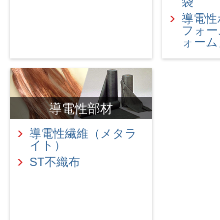
袋
導電性
フォー
ォーム
導電性部材
導電性繊維（メタラ
イト）
ST不織布