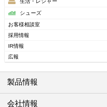
生活・レジャー
生活・レジャー
シューズ
フォームベッドマットレス
シューズ
お客様相談室
ウォーターベッド
商品に対するご意見・ご要望
採用情報
ボート
取扱い店
IR情報
広報
広報
その他のご不明な点について
製品情報
リンク規定について
（リンク申請）
会社情報