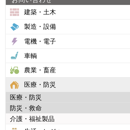
建築・土木
建築・土木
製造・設備
断熱材
製造・設備
電機・電子
内装材（床材）
フィルム・シート
電機・電子
車輌
内装材（壁紙）
（PVC・PO・高機能性軟質）
静電気対策製品
景観資材
車輌
ゴム引布
農業・畜産
ウエハー・電子デバイス包装材
管工機材
合成皮革・塩化ビニールレザー
軟質ウレタンフォーム
農業・畜産
医療・防災
導電性部材
土木資材
ラミネート加工品
ビーズ法ポリスチレンフォーム
施設園芸資材
医療・防災
RIM成形
農畜産用建築資材
防災・救命
介護・福祉製品