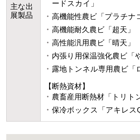
ードスカイ」
主な出
展製品
高機能性農ビ「プラチナ
高機能耐久農ビ「超天」
高性能汎用農ビ「晴天」
内張り用保温強化農ビ「
露地トンネル専用農ビ「
【断熱資材】
農畜産用断熱材「トリト
保冷ボックス「アキレスQZ