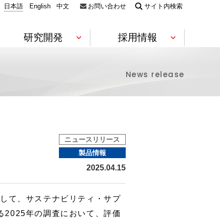
日本語
English
中文
お問い合わせ
サイト内検索
研究開発
採用情報
News release
電機・電子
素材
コンプライアンス
財務ハイライト
Environment
技術コラボレーション
静電気対策製品（ESD対策）
フィルム
ウエハー・電子デバイス包装材
導電性部材
軟質ウレ
キャリア採用情報
ビーズ法
ニュースリリース
合成皮革
製品情報
役員一覧
株価情報
数字で見るアキレスグループ
研究開発推進への取り組み
ラミネー
2025.04.15
医療・防災
して、サステナビリティ・サプ
技術
グローバル展開
IRニュース一覧
る2025年の調査において、評価
防災・救命
避難所支援製品