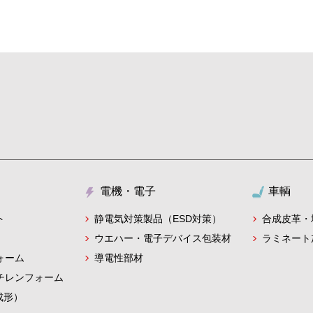
電機・電子
車輌
静電気対策製品（ESD対策）
ト
合成皮革・
ウエハー・電子デバイス包装材
ラミネート
導電性部材
ォーム
チレンフォーム
成形）