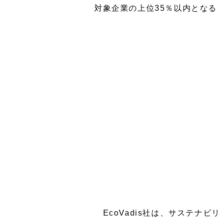
製品名で探す
ラミネート加工品
対象企業の上位35％以内とな
製品カタログ一覧
イベント
マーケット
生活・レジャ
お問い合わせ
生活用品
ボー
EcoVadis社は、サステナ