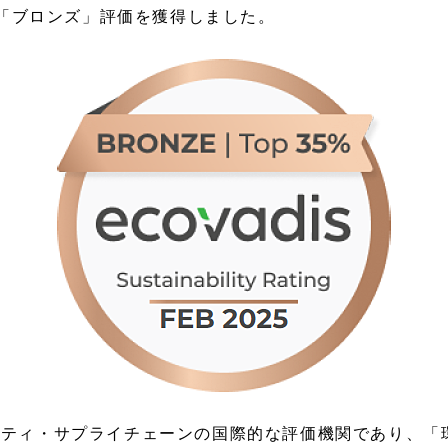
る「ブロンズ」評価を獲得しました。
閉じる
閉じる
人材開発
会社案内
ー
シューズ
ト
シューズ
閉じる
閉じる
ビリティ・サプライチェーンの国際的な評価機関であり、