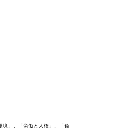
介護・福祉製品
RIM成形
静電気対
ウエハー
企業広告
「環境」、「労働と人権」、「倫