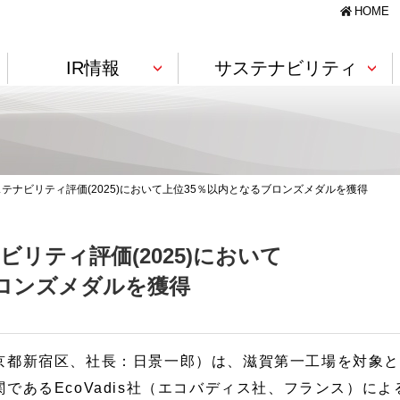
HOME
IR情報
サステナビリティ
製造・設備
様へ
針・価値創造モデル
コーポレートガバナンス
IRライブラリー
TCFD提言に基づく情報開示
基幹（コア）技術
のサステナビリティ評価(2025)において上位35％以内となるブロンズメダルを獲得
景観資材
フィルム・シート
ゴム引布
ト)
土木資材
軟質ウレタンフォーム
新卒採用情報
ビーズ法ポリスチレンフォーム
ナビリティ評価(2025)において
RIM成形（大型成形）
ブロンズメダルを獲得
沿革
株式に関するQ&A
Governance
素材・技術紹介
閉じる
農業・畜産
都新宿区、社長：日景一郎）は、滋賀第一工場を対象と
ト PDFダウンロード
国内拠点
ディスクロージャーポリシー
海外拠点
電子公告
であるEcoVadis社（エコバディス社、フランス）によ
ニールレザー
施設園芸資材
農畜産用建築資材
閉じる