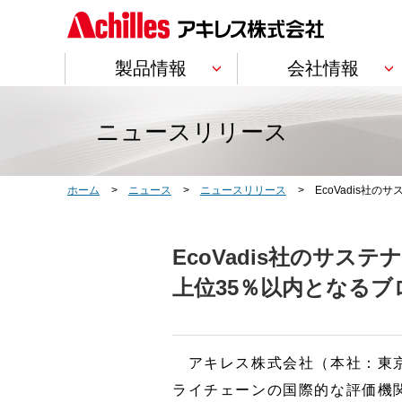
製品情報
会社情報
製品情報
会社情報
IR情報
サステナビリティ
研究開発
採用情報
ニュースリリース
トップ
トップ
トップ
トップ
トップ
トップ
Product Information
Company Information
Investor Relations
Sustainability
Research & Development
Recruit
建築・土木
企業理念
個人投資家の皆
企業理念・各方
研究開発方針
ホーム
ニュース
ニュースリリース
EcoVadis社
分野・用途別
断熱材
内装材
管工機材(ジョイン
サービス別
EcoVadis社のサステ
上位35％以内となる
会社概要
株主情報
Social
開発ストーリー
製品ごとの一覧
トップメッセージ
車輌
株主・投資家の
ステークホルダーの皆様へ
トップメッセージ
アキレス株式会社（本社：東京
皆様へメッセージ
のメッセージ
BUごとの一覧
事業紹介
IRカレンダー
アキレスレポー
ライチェーンの国際的な評価機関
合成皮革・塩化ビ