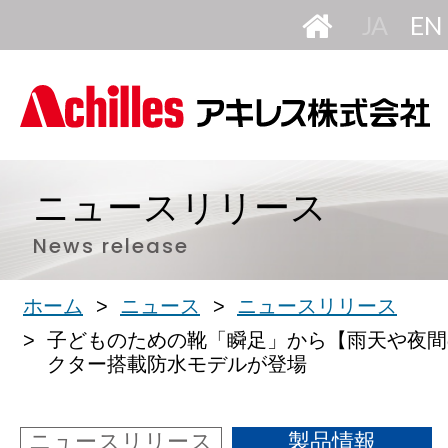
HOME
日
本
語
ニュースリリース
News release
ホーム
ニュース
ニュースリリース
子どものための靴「瞬足」から【雨天や夜間
クター搭載防水モデルが登場
ニュースリリース
製品情報