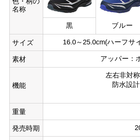
色・柄の
名称
黒
ブルー
16.0～25.0cm(ハーフ
サイズ
アッパー：ポ
素材
左右非対
防水設計
機能
重量
発売時期