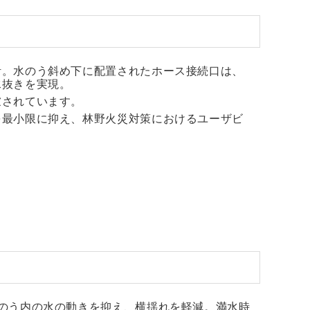
計。水のう斜め下に配置されたホース接続口は、
水抜きを実現。
慮されています。
を最小限に抑え、林野火災対策におけるユーザビ
のう内の水の動きを抑え、横揺れを軽減。満水時