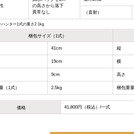
性
の高さから落下
異常なし
（直射）
ハンター1式の重さ2.1kg
梱包サイズ（1式）
41cm
縦
19cm
横
9cm
高さ
量（1式）
2.5kg
梱包重量
41,800円（税込）/一式
価格