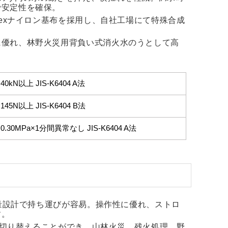
で安定性を確保。
texナイロン基布を採用し、自社工場にて特殊合成
に優れ、林野火災用背負い式消火水のうとして高
40kN以上 JIS-K6404 A法
145N以上 JIS-K6404 B法
0.30MPa×1分間異常なし JIS-K6404 A法
軽量設計で持ち運びが容易。操作性に優れ、ストロ
す。
単に切り替えることができ、山林火災、残火処理、野