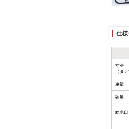
仕様
寸法
（タテ
重量
容量
給水口