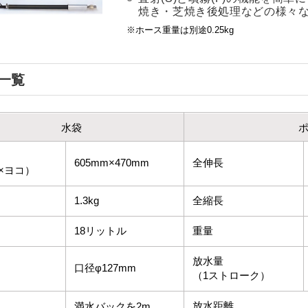
焼き・芝焼き後処理などの様々
※ホース重量は別途0.25kg
一覧
水袋
605mm×470mm
全伸長
×ヨコ）
1.3kg
全縮長
18リットル
重量
放水量
口径φ127mm
（1ストローク）
放水距離
満水バックを2m