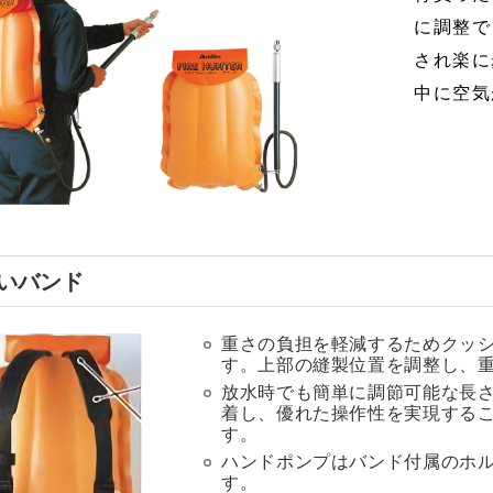
に調整で
閉じる
閉じる
され楽に
中に空気
人材開発
会社案内
ー
シューズ
ト
シューズ
閉じる
閉じる
いバンド
重さの負担を軽減するためクッ
す。上部の縫製位置を調整し、
放水時でも簡単に調節可能な長
着し、優れた操作性を実現する
す。
ハンドポンプはバンド付属のホ
す。