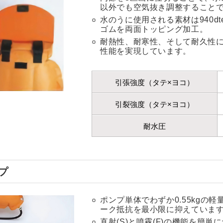
以外でも空気抜き調整すること
水のうに使用される素材は940d
ゴムを両面トッピング加工。
耐熱性、耐寒性、そして耐久性
性能を実現しています。
引張強度
（タテ×ヨコ）
引裂強度
（タテ×ヨコ）
耐水圧
プ
ポンプ単体でわずか0.55kgの
ーク抵抗を最小限に抑えていま
直射(S)と噴霧(F)の機能を簡