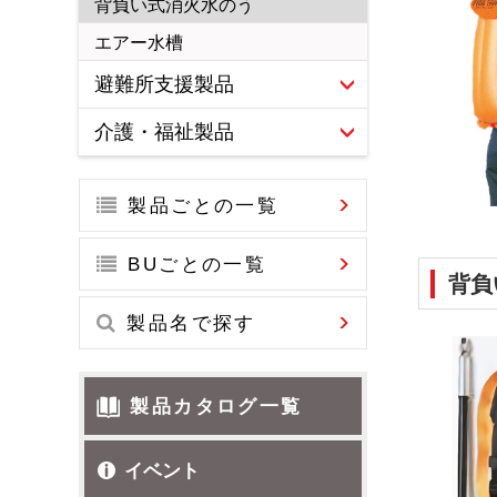
背負い式消火水のう
製品名で探す
ラミネート加工品
エアー水槽
製品カタログ一覧
避難所支援製品
イベント
マーケット
生活・レジャ
非常用圧縮マットレス
介護・福祉製品
お問い合わせ
生活用品
ボー
多目的クッションロール
介護・福祉製品の業務移管のご
案内
アキレスエアーフロアDS-5
製品ごとの一覧
エアー式たたみ くつろぎ
BUごとの一覧
どこでもおうちベッド
背負
睡眠セット
製品名で探す
製品カタログ一覧
イベント