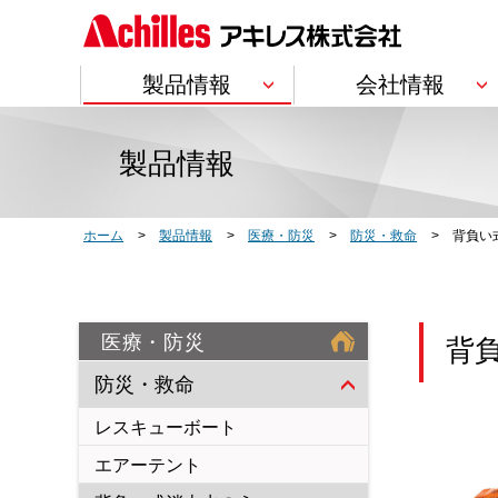
製品情報
会社情報
製品情報
会社情報
IR情報
サステナビリティ
研究開発
採用情報
製品情報
トップ
トップ
トップ
トップ
トップ
トップ
Product Information
Company Information
Investor Relations
Sustainability
Research & Development
Recruit
建築・土木
企業理念
個人投資家の皆
企業理念・各方
研究開発方針
ホーム
製品情報
医療・防災
防災・救命
背負い
分野・用途別
断熱材
内装材
管工機材(ジョイン
サービス別
医療・防災
背
会社概要
株主情報
Social
開発ストーリー
防災・救命
製品ごとの一覧
レスキューボート
トップメッセージ
車輌
株主・投資家の
ステークホルダーの皆様へ
トップメッセージ
皆様へメッセージ
のメッセージ
BUごとの一覧
エアーテント
事業紹介
IRカレンダー
アキレスレポー
合成皮革・塩化ビ