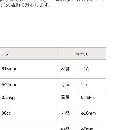
な消火活動に対応します。
ポンプ
ホース
918mm
材質
ゴム
542mm
寸法
1m
0.55kg
重量
0.25kg
90cc
外径
φ16mm
内径
φ8mm