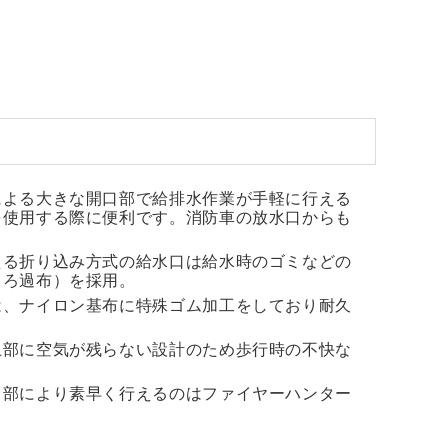
による大きな開口部で給排水作業が手軽に行える
を使用する際に便利です。消防車の放水口からも
。
える折り込み方式の給水口は給水時のゴミなどの
（ろ過布）を採用。
は、ナイロン基布に特殊ゴム加工をしており耐久
上部に空気が残らない設計のため歩行時の不快な
口部により素早く行えるのはファイヤーハンター