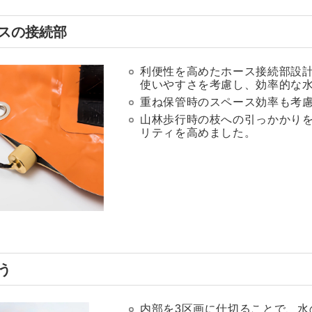
スの接続部
利便性を高めたホース接続部設
使いやすさを考慮し、効率的な
重ね保管時のスペース効率も考
山林歩行時の枝への引っかかり
リティを高めました。
う
内部を3区画に仕切ることで、水