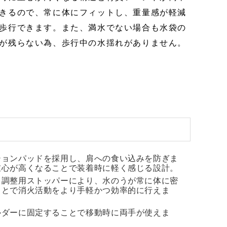
介護・福祉製品
RIM成形
きるので、常に体にフィットし、重量感が軽減
静電気対
歩行できます。また、満水でない場合も水袋の
ウエハー
が残らない為、歩行中の水揺れがありません。
企業広告
ションパッドを採用し、肩への食い込みを防ぎま
重心が高くなることで装着時に軽く感じる設計。
さ調整用ストッパーにより、水のうが常に体に密
ことで消火活動をより手軽かつ効率的に行えま
ルダーに固定することで移動時に両手が使えま