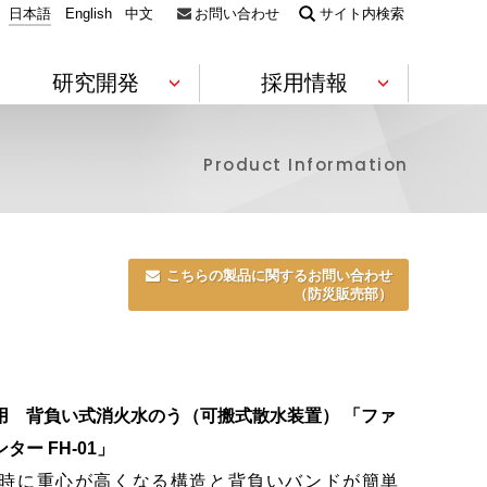
日本語
English
中文
お問い合わせ
サイト内検索
研究開発
採用情報
Product Information
電機・電子
素材
コンプライアンス
財務ハイライト
Environment
技術コラボレーション
静電気対策製品（ESD対策）
フィルム
こちらの製品に関するお問い合わせ
ウエハー・電子デバイス包装材
導電性部材
軟質ウレ
（防災販売部）
キャリア採用情報
ビーズ法
合成皮革
役員一覧
株価情報
数字で見るアキレスグループ
研究開発推進への取り組み
ラミネー
用 背負い式消火水のう（可搬式散水装置） 「ファ
医療・防災
ター FH-01」
技術
グローバル展開
IRニュース一覧
防災・救命
避難所支援製品
時に重心が高くなる構造と背負いバンドが簡単