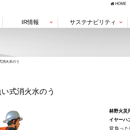
HOME
IR情報
サステナビリティ
製造・設備
様へ
針・価値創造モデル
コーポレートガバナンス
IRライブラリー
TCFD提言に基づく情報開示
基幹（コア）技術
式消火水のう
景観資材
フィルム・シート
ゴム引布
ト)
土木資材
軟質ウレタンフォーム
新卒採用情報
ビーズ法ポリスチレンフォーム
RIM成形（大型成形）
負い式消火水のう
沿革
株式に関するQ&A
Governance
素材・技術紹介
閉じる
林野火災
農業・畜産
イヤーハン
ト PDFダウンロード
国内拠点
ディスクロージャーポリシー
海外拠点
電子公告
ニールレザー
施設園芸資材
農畜産用建築資材
閉じる
背負った