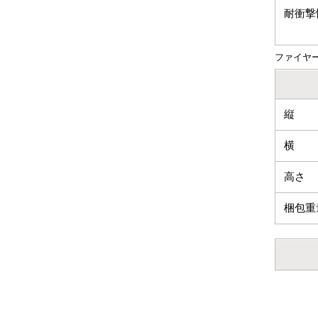
耐衝撃
ファイヤー
縦
横
高さ
梱包重