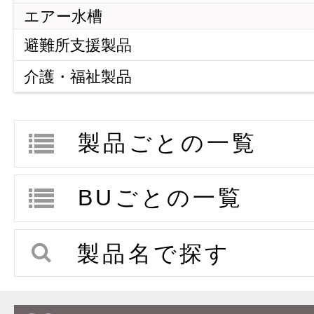
エアー水槽
避難所支援製品
避難所支援製品
介護・福祉製品
非常用圧縮マットレス
介護・福祉製品
多目的クッションロール
介護・福祉製品の業務移管のご案内
製品ごとの一覧
アキレスエアーフロアDS-5
エアー式たたみ くつろぎ
BUごとの一覧
どこでもおうちベッド
睡眠セット
製品名で探す