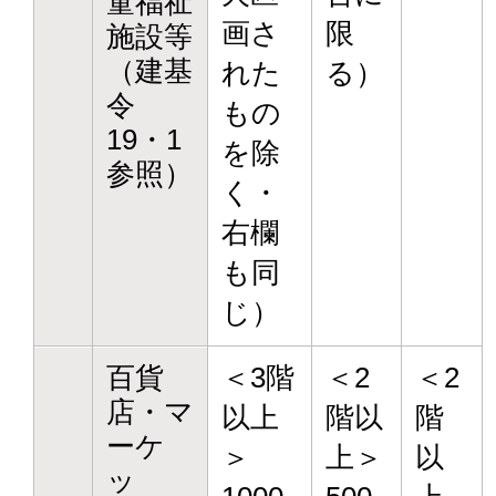
童福祉
画さ
限
施設等
（建基
れた
る）
令
もの
19・1
を除
参照）
く・
右欄
も同
じ）
百貨
＜3階
＜2
＜2
店・マ
以上
階以
階
ーケ
＞
上＞
以
ッ