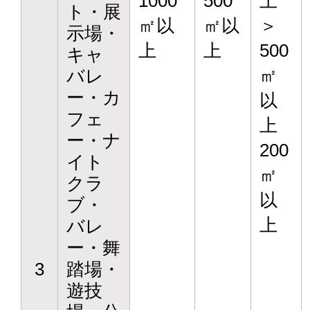
1000
500
上
ト・展
㎡以
㎡以
＞
示場・
上
上
500
キャ
㎡
バレ
ー・カ
以
フェ
上
ー・ナ
200
イト
㎡
クラ
以
ブ・
上
バレ
ー・舞
3
踏場・
遊技