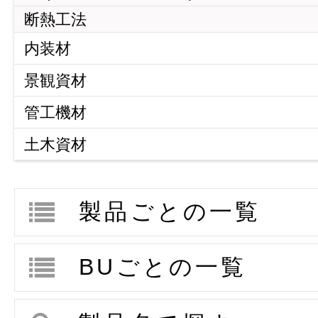
断熱工法
内装材
内装材
景観資材
壁紙
景観資材
管工機材
床材
化粧型枠
管工機材
土木資材
排水管用継手（ジョイント）
用途から探
土木資材
土木工法
製品ごとの一覧
土木作業資材
BUごとの一覧