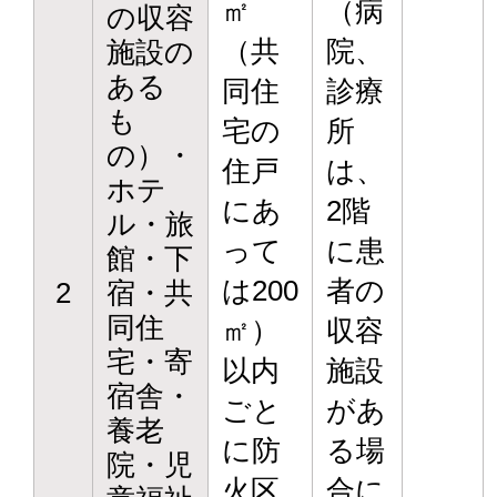
㎡
（病
の収容
（共
院、
施設の
ある
同住
診療
も
宅の
所
の）・
住戸
は、
ホテ
にあ
2階
ル・旅
って
に患
館・下
は200
者の
2
宿・共
同住
㎡）
収容
宅・寄
以内
施設
宿舎・
ごと
があ
養老
に防
る場
院・児
火区
合に