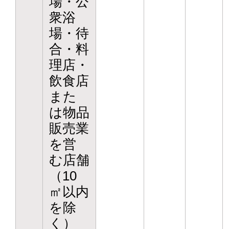
場・公
衆浴
場・待
合・料
理店・
飲食店
また
は物品
販売業
を営
む店舗
（10
㎡以内
を除
く）