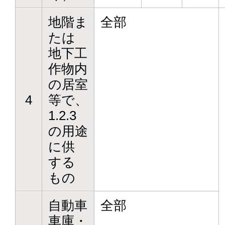
地階ま
全部
たは
地下工
作物内
の居室
4
等で、
1.2.3
の用途
に供
する
もの
自動車
全部
車庫・