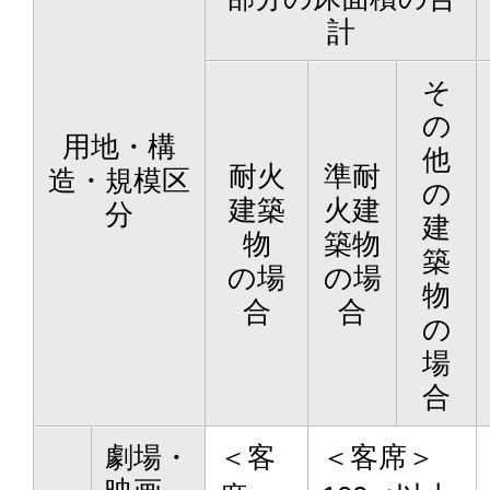
計
そ
の
用地・構
他
耐火
準耐
造・規模区
の
建築
火建
分
建
物
築物
築
の場
の場
物
合
合
の
場
合
劇場・
＜客
＜客席＞