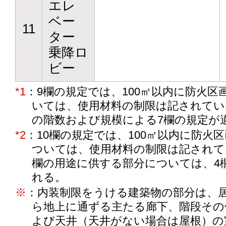
エレ
ベー
11
ター
乗降ロ
ビー
*1
：9欄の規定では、100㎡以内に防火区
いては、使用材料の制限は記されてい
の階数および規模による7欄の規定が
*2
：10欄の規定では、100㎡以内に防火
ついては、使用材料の制限は記されていな
欄の用途に供する部分については、4
れる。
※
：内装制限をうける建築物の部分は、
ら地上に通ずる主たる廊下、階段その
よび天井（天井がない場合は屋根）の