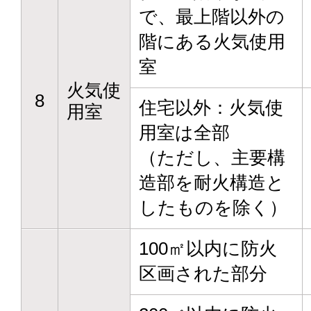
で、最上階以外の
階にある火気使用
室
火気使
8
住宅以外：火気使
用室
用室は全部
（ただし、主要構
造部を耐火構造と
したものを除く）
100㎡以内に防火
区画された部分