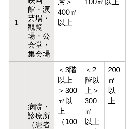
映画
席＞
100㎡以上
館・演
400㎡
芸場・
1
以上
観覧
場・公
会堂・
集会場
＜3階
＜2
200
以上
階以
㎡
＞300
上＞
以
㎡以
300
上
病院・
上
㎡
診療所
（100
以上
（患者