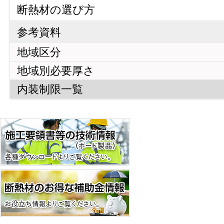
断熱材の目的と重要性
断熱材の選び方
断熱材と結露
断熱材の種類
参考資料
断熱の方法
アキレスの断熱材
地域区分
施工箇所から断熱材を探す
地域別必要厚さ
特長・用途から断熱材を探す
内装制限一覧